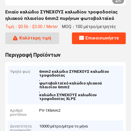
2
/
6
Ενιαίο καλώδιο ΣΥΝΕΧΟΎΣ καλωδίου τροφοδοσίας
ηλιακού πλαισίου 6mm2 πυρήνων φωτοβολταϊκό
Τιμή：$0.56 - $3.00 / Meter
MOQ：100 μέτρο/μετρητές
Καλύτερη τιμή
Επικοινωνήστε
Περιγραφή Προϊόντων
Υψηλό φως
6mm2 καλώδιο ΣΥΝΕΧΟΥΣ καλωδίου
τροφοδοσίας
,
φωτοβολταϊκό καλώδιο ηλιακού
πλαισίου 6mm2
,
καλώδιο ΣΥΝΕΧΟΎΣ καλωδίου
τροφοδοσίας XLPE
Αριθμό
PV-1X6mm2
μοντέλου
Δυνατότητα
10000 μέτρο/μέτρα το μήνα
προσφοράς