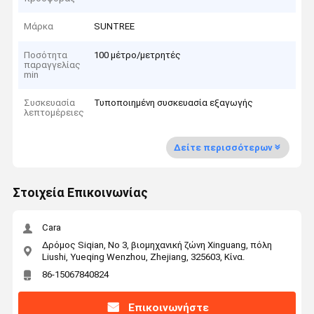
Μάρκα
SUNTREE
Ποσότητα
100 μέτρο/μετρητές
παραγγελίας
min
Συσκευασία
Τυποποιημένη συσκευασία εξαγωγής
λεπτομέρειες
Δείτε περισσότερων
Στοιχεία Επικοινωνίας
Cara
Δρόμος Siqian, Νο 3, βιομηχανική ζώνη Xinguang, πόλη
Liushi, Yueqing Wenzhou, Zhejiang, 325603, Κίνα.
86-15067840824
Επικοινωνήστε